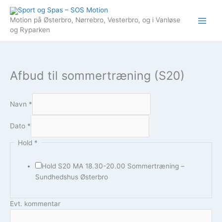
Gå
til
Motion på Østerbro, Nørrebro, Vesterbro, og i Vanløse
indholdet
og Ryparken
Afbud til sommertræning (S20)
Navn
*
Dato
*
Hold
*
Hold S20 MA 18.30-20.00 Sommertræning –
Sundhedshus Østerbro
Evt. kommentar